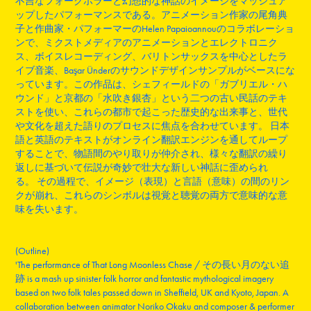
不吉なフォークホラーと幻想的な神話のイメージをマッシュア
ップしたパフォーマンスである。アニメーション作家の尾角典
子と作曲家・パフォーマーのHelen Papaioannouのコラボレーショ
ンで、ミクストメディアのアニメーションとエレクトロニク
ス、ボイスレコーディング、バリトンサックスを中心としたラ
イブ音楽、Başar Ünderのサウンドデザインサンプルがベースにな
っています。この作品は、シェフィールドの「ガブリエル・ハ
ウンド」と京都の「水吹き銀杏」という二つの古い民話のテキ
ストを使い、これらの都市で起こった歴史的な出来事と、世代
や文化を超えた語りのプロセスに焦点を合わせています。 日本
語と英語のテキストがオンライン翻訳エンジンを通してループ
することで、物語間のやり取りが仲介され、様々な翻訳の繰り
返しに基づいて伝説が奇妙で壮大な新しい神話に歪められ
る。 その過程で、イメージ（表現）と言語（意味）の間のリン
クが崩れ、これらのシンボルは視覚と聴覚の両方で意味的な意
味を失います。
(Outline)
'The performance of That Long Moonless Chase /
その長い月のない追
跡
is a mash up sinister folk horror and fantastic mythological imagery
based on two folk tales passed down in Sheffield, UK and Kyoto, Japan. A
collaboration between animator Noriko Okaku and composer & performer