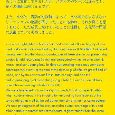
るように変化してきましたが、メディアやツールは違っても、
多くの側面は同じままです。
また、文化的・言語的な誤解によって、文化間でさまざまなバ
リエーションの物語が広まったことにも触れ、それが良くも悪
くもなく、ただ成長し続けていることに注目し、文化間の民話
の反復について考察しました。
Our work highlights the historical importance and folkloric legacy of two
landmarks which still stand today, Honganji Temple & Sheffield Cathedral,
through revisiting the visual/soundscapes of these sites in our present day
photos & field recordings (which are embedded within the animation &
music), and considering how folklore surrounding these sites connect to
contemporary events at the time of the tales (e.g. Sheffield's great flood of
1864, and Kyoto's disastrous fire in 18th century) and also the
multicultural origins of these stories (e.g. Gabriel Hounds is an offshoot
from folklore deriving outside of the UK).
We were interested in how the sights, sounds & myths of specific sites
might conjure ideas in the imagination emanating from features of the
surroundings, as well as the collective memory of what has come before.
We took photographs of the sites, and also audio recordings of this and
other notable 'haunted' sites at the centre of ghost stories from the same