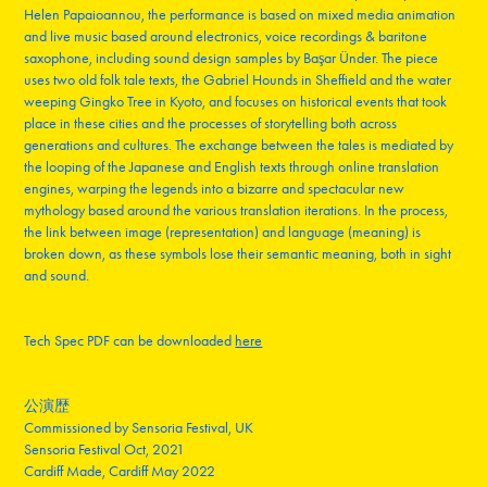
Helen Papaioannou, the performance is based on mixed media animation
and live music based around electronics, voice recordings & baritone
saxophone, including sound design samples by Başar Ünder. The piece
uses two old folk tale texts, the Gabriel Hounds in Sheffield and the water
weeping Gingko Tree in Kyoto, and focuses on historical events that took
place in these cities and the processes of storytelling both across
generations and cultures. The exchange between the tales is mediated by
the looping of the Japanese and English texts through online translation
engines, warping the legends into a bizarre and spectacular new
mythology based around the various translation iterations. In the process,
the link between image (representation) and language (meaning) is
broken down, as these symbols lose their semantic meaning, both in sight
and sound.
Tech Spec PDF can be downloaded
here
公演歴
Commissioned by Sensoria Festival, UK
Sensoria Festival Oct, 2021
Cardiff Made, Cardiff May 2022