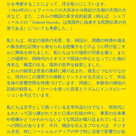
かを考察することによって、浮き彫りにしています。
（1864年のシェフィールドの大洪水や18世紀の京都の天明の大
火など。また、これらの物語の多文化的起源（例えば、シェフ
ィールドの『Gabriel Hounds』は英国外に由来する民間伝承の分
派である）についても考察した。）
私たちは、特定の場所の光景、音、神話が、周囲の特徴や過去
の集合的な記憶から発せられる想像力をどのように呼び起こす
かに興味を持ちました。私たちはその場所の写真を撮り、また
この場所や、同時代のイギリスで怪談の中心となっていた他の
有名な「幽霊の出る」場所の音声を録音しました。
これらの録音は音楽の素材に織り込まれ、過去とつながりなが
ら、現代のこの場所での体験とリンクさせる方法として、作品
全体の音響空間を特徴づけています。同様に、本願寺の僧侶の
読経の録音も、ドローンを使った音楽とリズムにインスピレー
ションを与えています。
私たちは文字として残っている文学作品だけでなく、何世代に
もわたって語り継がれてきた口承の伝統の中に、事実の出来事
や想像かどうかわからないような民話が織り込まれていること
への関心があります。今日、物語を伝えるプロセスは、デジタ
ル文化、特にソーシャルメディアの中で特に活発で影響力があ