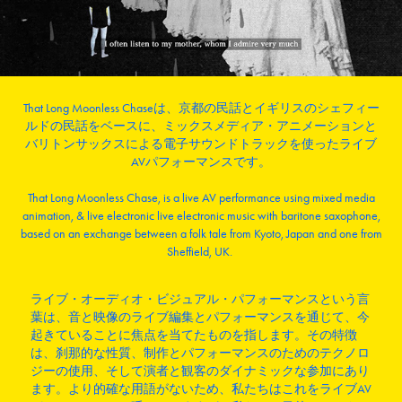
That Long Moonless Chaseは、京都の民話とイギリスのシェフィー
ルドの民話をベースに、ミックスメディア・アニメーションと
バリトンサックスによる電子サウンドトラックを使ったライブ
AVパフォーマンスです。
That Long Moonless Chase, is a live AV performance using mixed media
animation, & live electronic
live electronic music
with baritone saxophone,
based on an exchange between a folk tale from Kyoto, Japan and one from
Sheffield, UK.
ライブ・オーディオ・ビジュアル・パフォーマンスという言
葉は、音と映像のライブ編集とパフォーマンスを通じて、今
起きていることに焦点を当てたものを指します。その特徴
は、刹那的な性質、制作とパフォーマンスのためのテクノロ
ジーの使用、そして演者と観客のダイナミックな参加にあり
ます。より的確な用語がないため、私たちはこれをライブAV