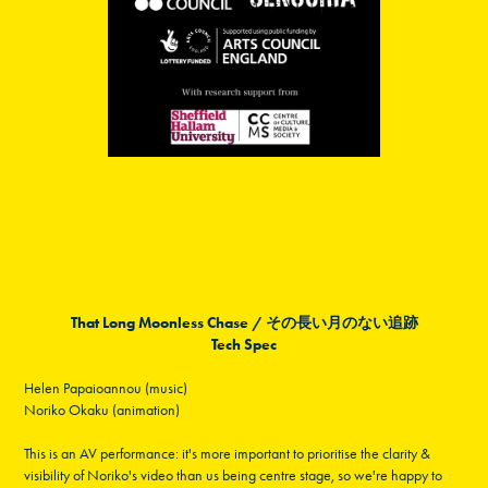
That Long Moonless Chase / その長い月のない追跡
Tech Spec
Helen Papaioannou (music)
Noriko Okaku (animation)
This is an AV performance: it's more important to prioritise the clarity &
visibility of Noriko's video than us being centre stage, so we're happy to