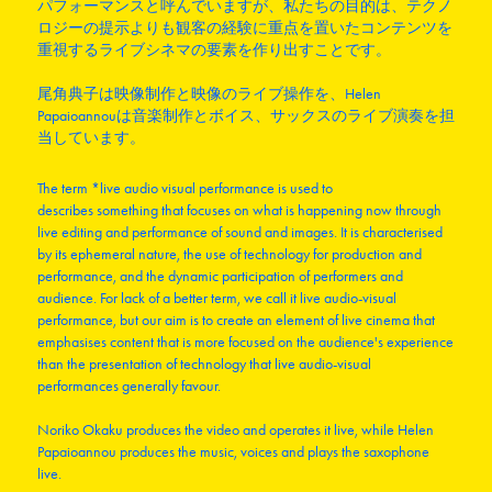
パフォーマンスと呼んでいますが、私たちの目的は、テクノ
ロジーの提示よりも観客の経験に重点を置いたコンテンツを
重視するライブシネマの要素を作り出すことです。
尾角典子は映像制作と映像のライブ操作を、Helen
Papaioannouは音楽制作とボイス、サックスのライブ演奏を担
当しています。
The term *live audio visual performance is used to
describes something that focuses on what is happening now through
live editing and performance of sound and images. It is characterised
by its ephemeral nature, the use of technology for production and
performance, and the dynamic participation of performers and
audience. For lack of a better term, we call it live audio-visual
performance, but our aim is to create an element of live cinema that
emphasises content that is more focused on the audience's experience
than the presentation of technology that live audio-visual
performances generally favour.
Noriko Okaku produces the video and operates it live, while Helen
Papaioannou produces the music, voices and plays the saxophone
live.