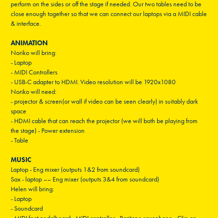
perform on the sides or off the stage if needed. Our two tables need to be
close enough together so that we can connect our laptops via a MIDI cable
& interface.
ANIMATION
Noriko will bring:
- Laptop
- MIDI Controllers
- USB-C adapter to HDMI. Video resolution will be 1920x1080
Noriko will need:
- projector & screen(or wall if video can be seen clearly) in suitably dark
space
- HDMI cable that can reach the projector (we will both be playing from
the stage) - Power extension
- Table
MUSIC
Laptop - Eng mixer (outputs 1&2 from soundcard)
Sax - laptop –– Eng mixer (outputs 3&4 from soundcard)
Helen will bring:
- Laptop
- Soundcard