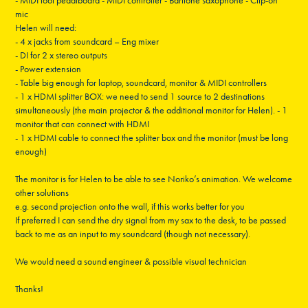
- MIDI foot pedalboard - MIDI controller - Baritone saxophone - Clip-on
mic
Helen will need:
- 4 x jacks from soundcard – Eng mixer
- DI for 2 x stereo outputs
- Power extension
- Table big enough for laptop, soundcard, monitor & MIDI controllers
- 1 x HDMI splitter BOX: we need to send 1 source to 2 destinations
simultaneously (the main projector & the additional monitor for Helen). - 1
monitor that can connect with HDMI
- 1 x HDMI cable to connect the splitter box and the monitor (must be long
enough)
The monitor is for Helen to be able to see Noriko’s animation. We welcome
other solutions
e.g. second projection onto the wall, if this works better for you
If preferred I can send the dry signal from my sax to the desk, to be passed
back to me as an input to my soundcard (though not necessary).
We would need a sound engineer & possible visual technician
Thanks!