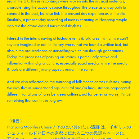
era in the UK. These recordings were woven into the musical materials,
characterising the acoustic space throughout the piece as a way both to
connect to the past, but also link it to present day experiences of the site.
Similarly, a present-day recording of monks chanting at Honganji temple
inspired the drone-based music and rhythms.
Interest in the interweaving of factual events & folk tales - which we can't
say are imagined or not -in literary works that we found a written text, but
also in the oral traditions of storytelling which run through generations.
Today, the processes of passing on stories is particularly active and
influential within digital culture, especially social media: while the medium
& tools are different, many aspects remain the same.
And we also reflected on the mirroring of folk stories across cultures, noting
the way that misunderstandings, cultural and/or linguistic has propagated
different variations of tales between cultures, not for better or worse, it's just
something that continues to grow.
（概要）
That Long Moonless Chase / その長い月のない追跡 は、イギリスの
シェフィールドと日本の京都に伝わる二つの民話をベースに、