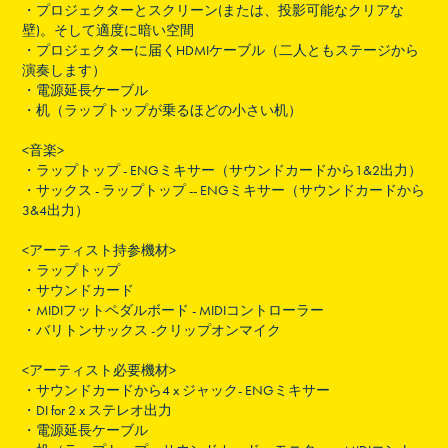
・
プロジェクターとスクリーン(または、投影可能なクリアな
壁)。そして適度に暗い空間
・
プロジェクターに届くHDMIケーブル（二人ともステージから
演奏します）
・
電源延長ケーブル
・
机（ラップトップが乗るほどの小さい机）
<音楽>
・
ラップトップ - ENGミキサー（サウンドカードから1&2出力）
・
サックス - ラップトップ -- ENGミキサー（サウンドカードから
3&4出力）
<アーティスト持参機材>
・
ラップトップ
・
サウンドカード
・
MIDIフットペダルボード - MIDIコントローラー
・
バリトンサックス -クリップオンマイク
<アーティスト必要機材>
・
サウンドカードから4 x ジャック- ENGミキサー
・
DI for 2 x ステレオ出力
・
電源延長ケーブル