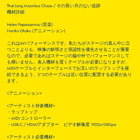
That Long Moonless Chase / その長い月のない追跡
機材詳細
Helen Papaioannou (音楽)
Noriko Okaku (アニメーション)
これはAVパフォーマンスです。私たちがステージの真ん中に立
つことよりも、映像の鮮明さと視認性を優先させることが重要
なので、必要であればステージの脇や外でパフォーマンスして
も構いません。各人機材を置くテーブルが必要になりますが、
MIDIケーブルとインターフェースでお互いのラップトップを接
続できるよう、2つのテーブルは近い位置に配置する必要があり
ます。
<アニメーション>
<アーティスト持参機材>
・ラップトップ
・
MIDI コントローラー
・
USB-C / HDMIアダプター ビデオ解像度 1920x1080pix
<アーティスト必要機材>