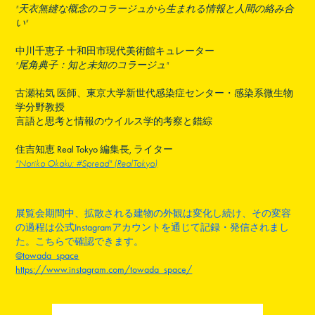
"天衣無縫な概念のコラージュから生まれる情報と人間の絡み合
い"
中川千恵子
十和田市現代美術館キュレーター
"尾角典子：知と未知のコラージュ"
古瀬祐気
医師、東京大学新世代感染症センター・感染系微生物
学分野教授
言語と思考と情報のウイルス学的考察と錯綜
住吉知恵
Real Tokyo 編集長, ライター
"Noriko Okaku: #Spread" (RealTokyo)
展覧会期間中、拡散される建物の外観は変化し続け、その変容
の過程は公式Instagramアカウントを通じて記録・発信されまし
た。こちらで確認できます。
@towada_space
https://www.instagram.com/towada_space/